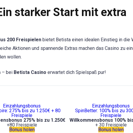
Ein starker Start mit extra
us 200 Freispielen
bietet Betista einen idealen Einstieg in die
eiche Aktionen und spannende Extras machen das Casino zu ein
len wollen.
n – bei
Betista Casino
erwartet dich Spielspaß pur!
Einzahlungsbonus
Einzahlungsbonus
ire: 275% bis zu 1.250€ + 80
SpinBetter: 100% bis zu 30
Freispiele
Freispiele
ensbonus 275% bis zu 1.250€
Willkommensbonus 100% bis
+80 Freispiele
+ 30 Freispiele
Bonus holen
Bonus holen