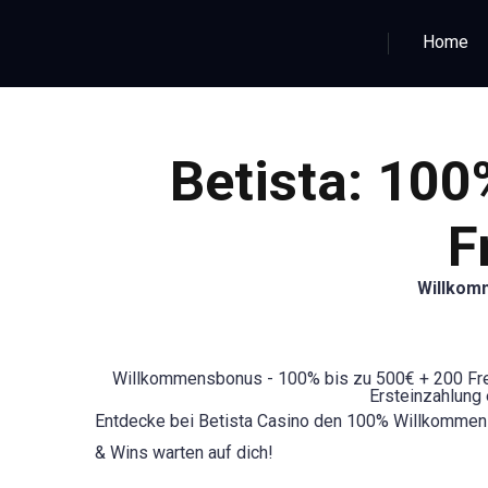
Home
Betista: 100
F
Willkom
Willkommensbonus - 100% bis zu 500€ + 200 Freis
Ersteinzahlung 
Entdecke bei Betista Casino den 100% Willkommens
& Wins warten auf dich!