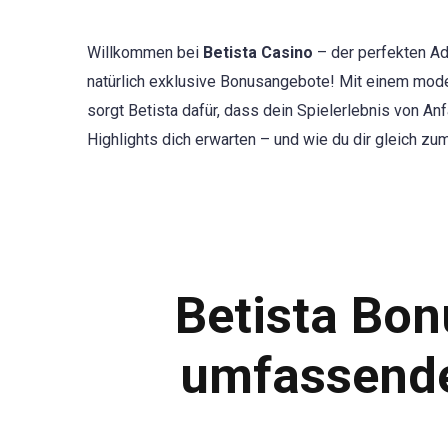
Willkommen bei
Betista Casino
– der perfekten Ad
natürlich exklusive Bonusangebote! Mit einem mode
sorgt Betista dafür, dass dein Spielerlebnis von An
Highlights dich erwarten – und wie du dir gleich z
Betista Bon
umfassende