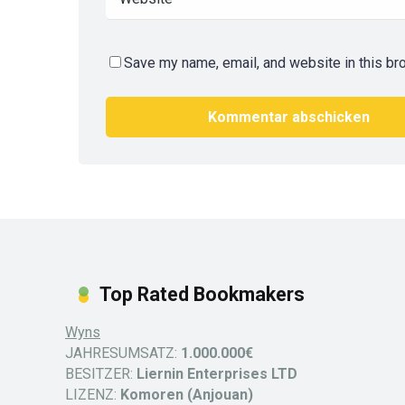
Save my name, email, and website in this br
Top Rated Bookmakers
Wyns
JAHRESUMSATZ:
1.000.000€
BESITZER:
Liernin Enterprises LTD
LIZENZ:
Komoren (Anjouan)