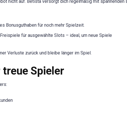
ot nicht auf. Betista versorgt dich regelmäßig mit spannenden 
hes Bonusguthaben für noch mehr Spielzeit.
reispiele für ausgewählte Slots – ideal, um neue Spiele
iner Verluste zurück und bleibe länger im Spiel.
 treue Spieler
ers:
mkunden