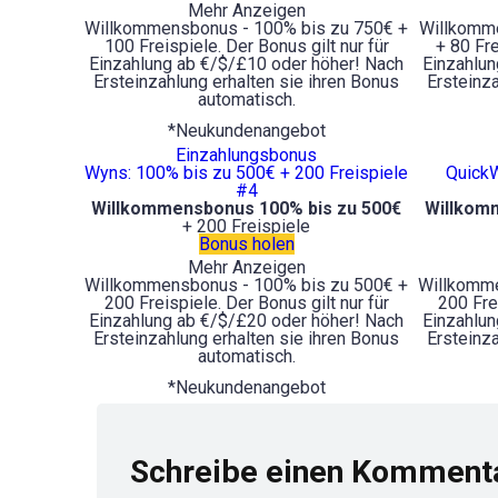
Mehr Anzeigen
Willkommensbonus - 100% bis zu 750€ +
Willkomme
100 Freispiele. Der Bonus gilt nur für
+ 80 Fre
Einzahlung ab €/$/£10 oder höher! Nach
Einzahlun
Ersteinzahlung erhalten sie ihren Bonus
Ersteinza
automatisch.
*Neukundenangebot
Einzahlungsbonus
Wyns: 100% bis zu 500€ + 200 Freispiele
QuickW
#4
Willkommensbonus 100% bis zu 500€
Willkom
+ 200 Freispiele
Bonus holen
Mehr Anzeigen
Willkommensbonus - 100% bis zu 500€ +
Willkomme
200 Freispiele. Der Bonus gilt nur für
200 Frei
Einzahlung ab €/$/£20 oder höher! Nach
Einzahlun
Ersteinzahlung erhalten sie ihren Bonus
Ersteinza
automatisch.
*Neukundenangebot
Schreibe einen Komment