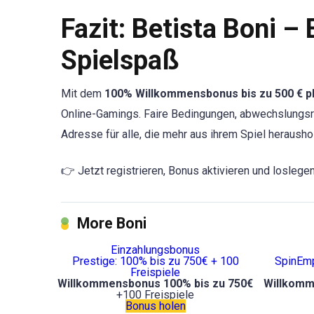
Fazit: Betista Boni – 
Spielspaß
Mit dem
100% Willkommensbonus bis zu 500 € pl
Online-Gamings. Faire Bedingungen, abwechslungsr
Adresse für alle, die mehr aus ihrem Spiel herausho
👉 Jetzt registrieren, Bonus aktivieren und loslege
More Boni
Einzahlungsbonus
Prestige: 100% bis zu 750€ + 100
SpinEmp
Freispiele
Willkommensbonus 100% bis zu 750€
Willkomm
+100 Freispiele
Bonus holen