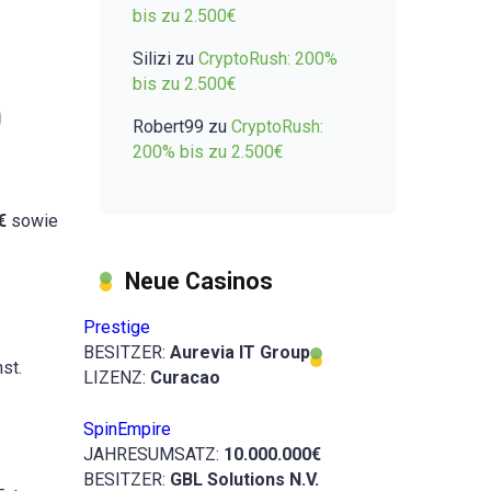
bis zu 2.500€
Silizi
zu
CryptoRush: 200%
bis zu 2.500€
0
Robert99
zu
CryptoRush:
200% bis zu 2.500€
€
sowie
Neue Casinos
Prestige
BESITZER:
Aurevia IT Group
st.
LIZENZ:
Curacao
SpinEmpire
JAHRESUMSATZ:
10.000.000€
BESITZER:
GBL Solutions N.V.