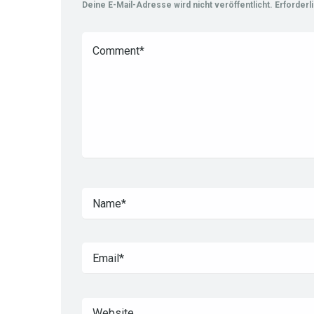
Deine E-Mail-Adresse wird nicht veröffentlicht.
Erforderl