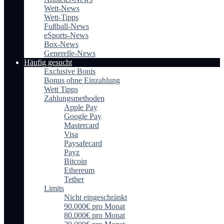
Wett-News
Wett-Tipps
Fußball-News
eSports-News
Box-News
Generelle-News
Häufig gesucht
Exclusive Bonis
Bonus ohne Einzahlung
Wett Tipps
Zahlungsmethoden
Apple Pay
Google Pay
Mastercard
Visa
Paysafecard
Payz
Bitcoin
Ethereum
Tether
Limits
Nicht eingeschränkt
90.000€ pro Monat
80.000€ pro Monat