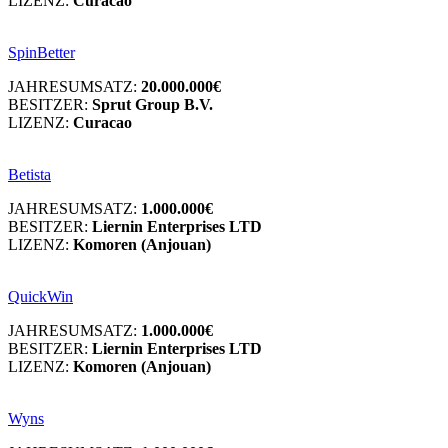
LIZENZ:
Curacao
SpinBetter
JAHRESUMSATZ:
20.000.000€
BESITZER:
Sprut Group B.V.
LIZENZ:
Curacao
Betista
JAHRESUMSATZ:
1.000.000€
BESITZER:
Liernin Enterprises LTD
LIZENZ:
Komoren (Anjouan)
QuickWin
JAHRESUMSATZ:
1.000.000€
BESITZER:
Liernin Enterprises LTD
LIZENZ:
Komoren (Anjouan)
Wyns