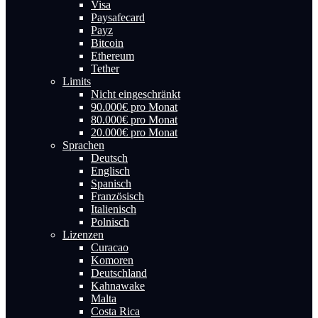
Visa
Paysafecard
Payz
Bitcoin
Ethereum
Tether
Limits
Nicht eingeschränkt
90.000€ pro Monat
80.000€ pro Monat
20.000€ pro Monat
Sprachen
Deutsch
Englisch
Spanisch
Französisch
Italienisch
Polnisch
Lizenzen
Curacao
Komoren
Deutschland
Kahnawake
Malta
Costa Rica