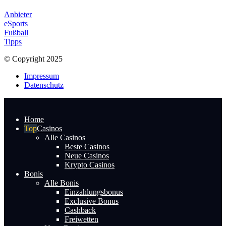
Anbieter
eSports
Fußball
Tipps
© Copyright 2025
Impressum
Datenschutz
Home
Casinos
Alle Casinos
Beste Casinos
Neue Casinos
Krypto Casinos
Bonis
Alle Bonis
Einzahlungsbonus
Exclusive Bonus
Cashback
Freiwetten