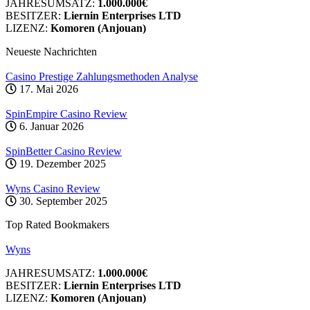
JAHRESUMSATZ:
1.000.000€
BESITZER:
Liernin Enterprises LTD
LIZENZ:
Komoren (Anjouan)
Neueste Nachrichten
Casino Prestige Zahlungsmethoden Analyse
17. Mai 2026
SpinEmpire Casino Review
6. Januar 2026
SpinBetter Casino Review
19. Dezember 2025
Wyns Casino Review
30. September 2025
Top Rated Bookmakers
Wyns
JAHRESUMSATZ:
1.000.000€
BESITZER:
Liernin Enterprises LTD
LIZENZ:
Komoren (Anjouan)