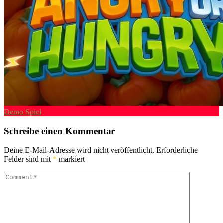
Demo Spiel
Schreibe einen Kommentar
Deine E-Mail-Adresse wird nicht veröffentlicht.
Erforderliche
Felder sind mit
*
markiert