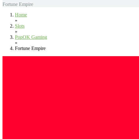
Fortune Empire
Home
»
Slots
»
PopOK Gaming
»
Fortune Empire