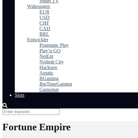
Smart TV
Währungen
EUR
USD
CHF
CAD
BRL
Entwickler
Pragmatic Play
Play’n GO
NetEnt
Nolimit City
Hacksaw
Amatic
BGaming
BigTimeGaming
Gamomat
Slots
Fortune Empire