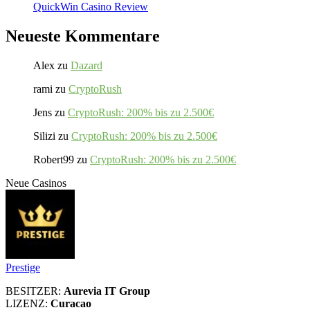
QuickWin Casino Review
Neueste Kommentare
Alex
zu
Dazard
rami
zu
CryptoRush
Jens
zu
CryptoRush: 200% bis zu 2.500€
Silizi
zu
CryptoRush: 200% bis zu 2.500€
Robert99
zu
CryptoRush: 200% bis zu 2.500€
Neue Casinos
Prestige
BESITZER:
Aurevia IT Group
LIZENZ:
Curacao