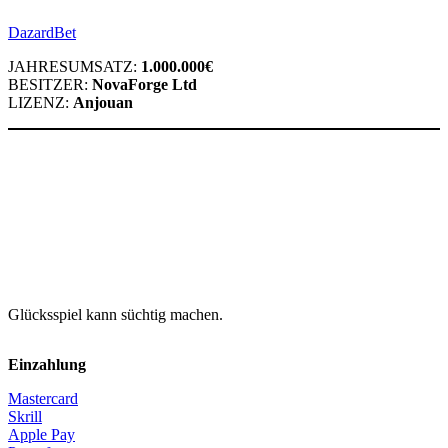
DazardBet
JAHRESUMSATZ:
1.000.000€
BESITZER:
NovaForge Ltd
LIZENZ:
Anjouan
Glücksspiel kann süchtig machen.
Einzahlung
Mastercard
Skrill
Apple Pay