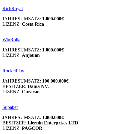
RichRoyal
JAHRESUMSATZ:
1.000.000€
LIZENZ:
Costa Rica
WinRolla
JAHRESUMSATZ:
1.000.000€
LIZENZ:
Anjouan
RocketPlay
JAHRESUMSATZ:
100.000.000€
BESITZER:
Dama NV.
LIZENZ:
Curacao
Supabet
JAHRESUMSATZ:
1.000.000€
BESITZER:
Liernin Enterprises LTD
LIZENZ:
PAGCOR