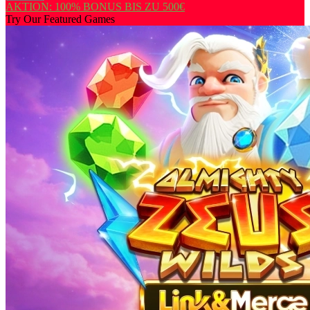
AKTION: 100% BONUS BIS ZU 500€
Try Our Featured Games