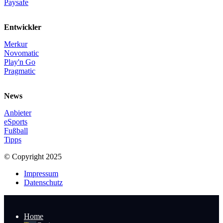
Paysafe
Entwickler
Merkur
Novomatic
Play'n Go
Pragmatic
News
Anbieter
eSports
Fußball
Tipps
© Copyright 2025
Impressum
Datenschutz
Home