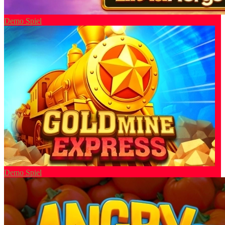
Demo Spiel
Demo Spiel