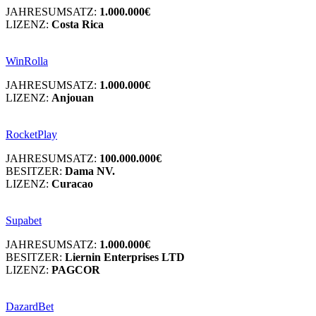
JAHRESUMSATZ:
1.000.000€
LIZENZ:
Costa Rica
WinRolla
JAHRESUMSATZ:
1.000.000€
LIZENZ:
Anjouan
RocketPlay
JAHRESUMSATZ:
100.000.000€
BESITZER:
Dama NV.
LIZENZ:
Curacao
Supabet
JAHRESUMSATZ:
1.000.000€
BESITZER:
Liernin Enterprises LTD
LIZENZ:
PAGCOR
DazardBet