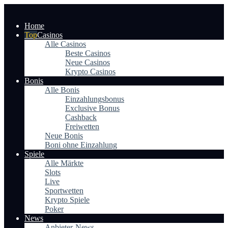
Home
Casinos
Alle Casinos
Beste Casinos
Neue Casinos
Krypto Casinos
Bonis
Alle Bonis
Einzahlungsbonus
Exclusive Bonus
Cashback
Freiwetten
Neue Bonis
Boni ohne Einzahlung
Spiele
Alle Märkte
Slots
Live
Sportwetten
Krypto Spiele
Poker
News
Anbieter-News