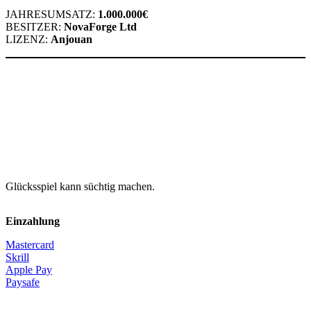
JAHRESUMSATZ:
1.000.000€
BESITZER:
NovaForge Ltd
LIZENZ:
Anjouan
Glücksspiel kann süchtig machen.
Einzahlung
Mastercard
Skrill
Apple Pay
Paysafe