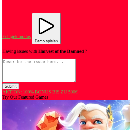
Echtgeldmodus
Demo spielen
Having issues with
Harvest of the Damned
?
Submit
AKTION: 100% BONUS BIS ZU 500€
Try Our Featured Games