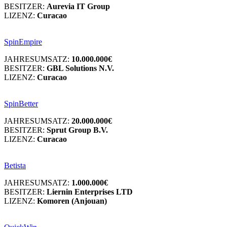
BESITZER:
Aurevia IT Group
LIZENZ:
Curacao
SpinEmpire
JAHRESUMSATZ:
10.000.000€
BESITZER:
GBL Solutions N.V.
LIZENZ:
Curacao
SpinBetter
JAHRESUMSATZ:
20.000.000€
BESITZER:
Sprut Group B.V.
LIZENZ:
Curacao
Betista
JAHRESUMSATZ:
1.000.000€
BESITZER:
Liernin Enterprises LTD
LIZENZ:
Komoren (Anjouan)