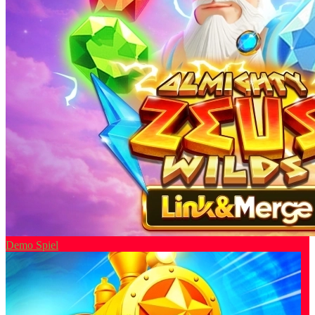
Demo Spiel