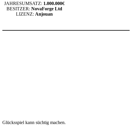
JAHRESUMSATZ:
1.000.000€
BESITZER:
NovaForge Ltd
LIZENZ:
Anjouan
Glücksspiel kann süchtig machen.