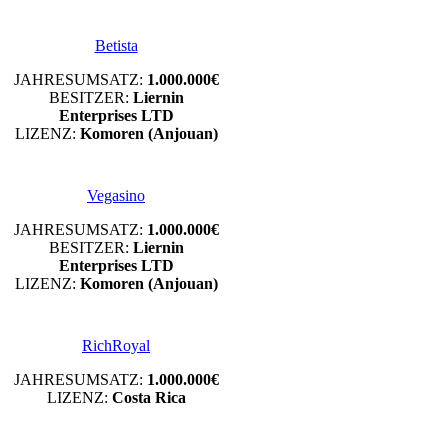
Betista
JAHRESUMSATZ:
1.000.000€
BESITZER:
Liernin
Enterprises LTD
LIZENZ:
Komoren (Anjouan)
Vegasino
JAHRESUMSATZ:
1.000.000€
BESITZER:
Liernin
Enterprises LTD
LIZENZ:
Komoren (Anjouan)
RichRoyal
JAHRESUMSATZ:
1.000.000€
LIZENZ:
Costa Rica