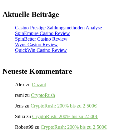
Aktuelle Beiträge
Casino Prestige Zahlungsmethoden Analyse
SpinEmpire Casino Review
SpinBetter Casino Review
Wyns Casino Review
QuickWin Casino Review
Neueste Kommentare
Alex
zu
Dazard
rami
zu
CryptoRush
Jens
zu
CryptoRush: 200% bis zu 2.500€
Silizi
zu
CryptoRush: 200% bis zu 2.500€
Robert99
zu
CryptoRush: 200% bis zu 2.500€