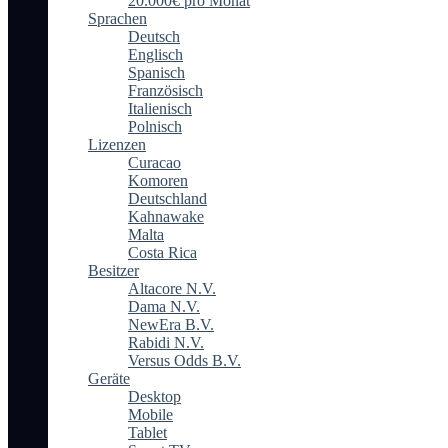
20.000€ pro Monat
Sprachen
Deutsch
Englisch
Spanisch
Französisch
Italienisch
Polnisch
Lizenzen
Curacao
Komoren
Deutschland
Kahnawake
Malta
Costa Rica
Besitzer
Altacore N.V.
Dama N.V.
NewEra B.V.
Rabidi N.V.
Versus Odds B.V.
Geräte
Desktop
Mobile
Tablet