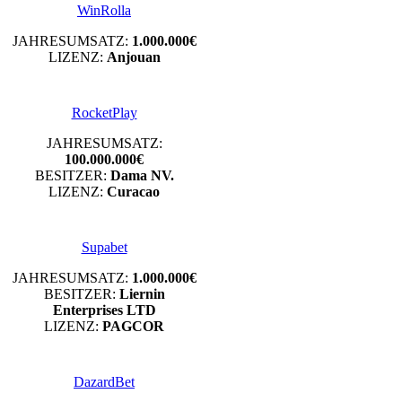
WinRolla
JAHRESUMSATZ:
1.000.000€
LIZENZ:
Anjouan
RocketPlay
JAHRESUMSATZ:
100.000.000€
BESITZER:
Dama NV.
LIZENZ:
Curacao
Supabet
JAHRESUMSATZ:
1.000.000€
BESITZER:
Liernin
Enterprises LTD
LIZENZ:
PAGCOR
DazardBet