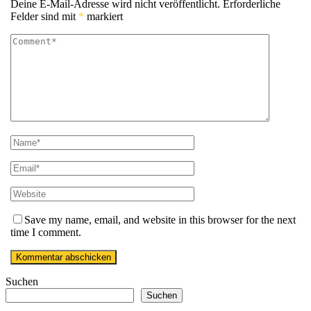
Deine E-Mail-Adresse wird nicht veröffentlicht.
Erforderliche
Felder sind mit
*
markiert
Save my name, email, and website in this browser for the next
time I comment.
Suchen
Suchen