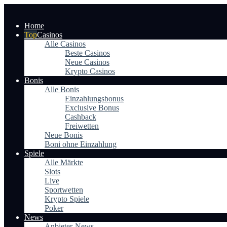
Home
Casinos
Alle Casinos
Beste Casinos
Neue Casinos
Krypto Casinos
Bonis
Alle Bonis
Einzahlungsbonus
Exclusive Bonus
Cashback
Freiwetten
Neue Bonis
Boni ohne Einzahlung
Spiele
Alle Märkte
Slots
Live
Sportwetten
Krypto Spiele
Poker
News
Anbieter-News