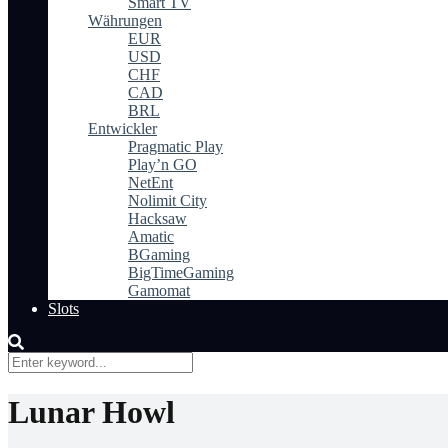
Smart TV
Währungen
EUR
USD
CHF
CAD
BRL
Entwickler
Pragmatic Play
Play’n GO
NetEnt
Nolimit City
Hacksaw
Amatic
BGaming
BigTimeGaming
Gamomat
Slots
Lunar Howl