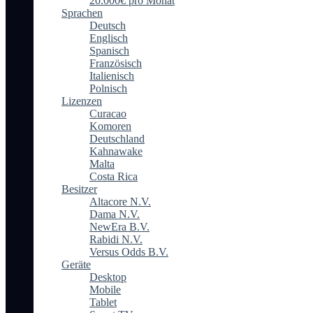
20.000€ pro Monat
Sprachen
Deutsch
Englisch
Spanisch
Französisch
Italienisch
Polnisch
Lizenzen
Curacao
Komoren
Deutschland
Kahnawake
Malta
Costa Rica
Besitzer
Altacore N.V.
Dama N.V.
NewEra B.V.
Rabidi N.V.
Versus Odds B.V.
Geräte
Desktop
Mobile
Tablet