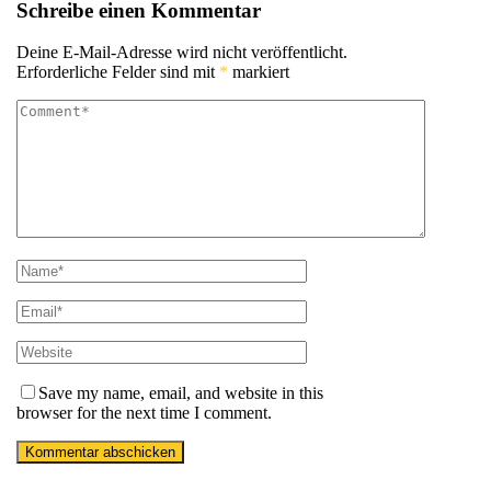
Schreibe einen Kommentar
Deine E-Mail-Adresse wird nicht veröffentlicht.
Erforderliche Felder sind mit
*
markiert
Save my name, email, and website in this
browser for the next time I comment.