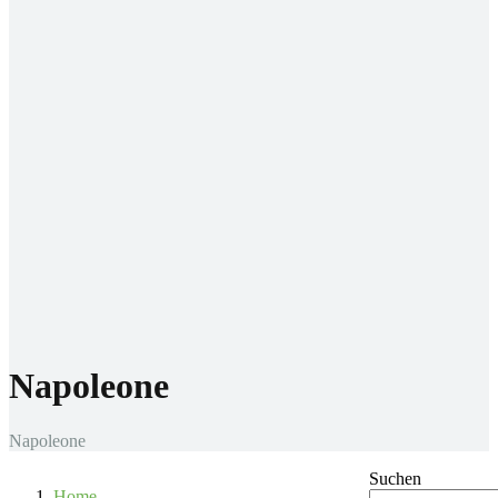
Währungen
EUR
USD
CHF
CAD
BRL
Entwickler
Pragmatic Play
Play’n GO
NetEnt
Nolimit City
Hacksaw
Amatic
BGaming
BigTimeGaming
Gamomat
Slots
Napoleone
Napoleone
Suchen
Home