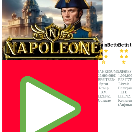
SpinBetter
Betist
JAHRESUMSATZ:
JAHRES
20.000.000€
1.000.00
BESITZER:
BESITZE
Sprut
Liernin
Group
Enterpri
B.V.
LTD
LIZENZ:
LIZENZ:
Curacao
Komore
(Anjoua