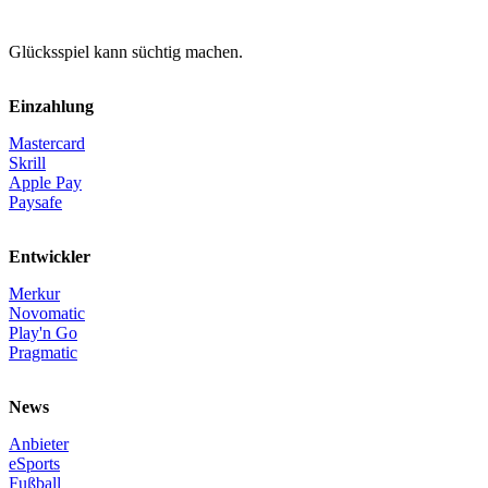
Glücksspiel kann süchtig machen.
Einzahlung
Mastercard
Skrill
Apple Pay
Paysafe
Entwickler
Merkur
Novomatic
Play'n Go
Pragmatic
News
Anbieter
eSports
Fußball