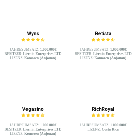
Wyns
Betista
JAHRESUMSATZ:
1.000.000€
JAHRESUMSATZ:
1.000.000€
BESITZER:
Liernin Enterprises LTD
BESITZER:
Liernin Enterprises LTD
LIZENZ:
Komoren (Anjouan)
LIZENZ:
Komoren (Anjouan)
Vegasino
RichRoyal
JAHRESUMSATZ:
1.000.000€
JAHRESUMSATZ:
1.000.000€
BESITZER:
Liernin Enterprises LTD
LIZENZ:
Costa Rica
LIZENZ:
Komoren (Anjouan)