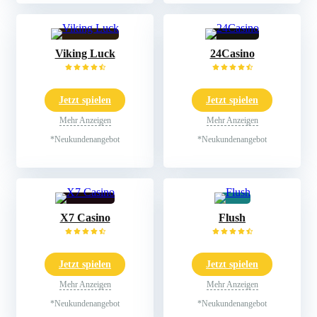
Viking Luck
24Casino
Jetzt spielen
Jetzt spielen
Mehr Anzeigen
Mehr Anzeigen
*Neukundenangebot
*Neukundenangebot
X7 Casino
Flush
Jetzt spielen
Jetzt spielen
Mehr Anzeigen
Mehr Anzeigen
*Neukundenangebot
*Neukundenangebot