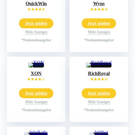
QuickWin
Wyns
Jetzt spielen
Jetzt spielen
Mehr Anzeigen
Mehr Anzeigen
*Neukundenangebot
*Neukundenangebot
XON
RichRoyal
Jetzt spielen
Jetzt spielen
Mehr Anzeigen
Mehr Anzeigen
*Neukundenangebot
*Neukundenangebot