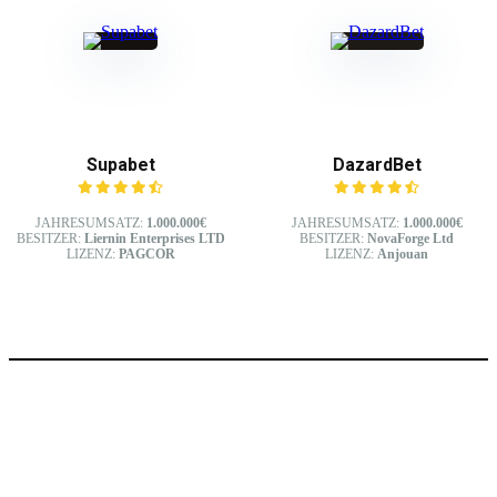
Supabet
DazardBet
JAHRESUMSATZ:
1.000.000€
JAHRESUMSATZ:
1.000.000€
BESITZER:
Liernin Enterprises LTD
BESITZER:
NovaForge Ltd
LIZENZ:
PAGCOR
LIZENZ:
Anjouan