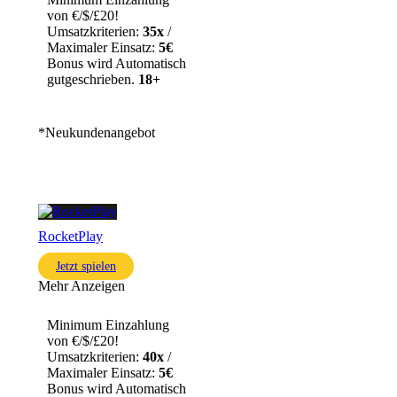
von €/$/£20!
Umsatzkriterien:
35x
/
Maximaler Einsatz:
5€
Bonus wird Automatisch
gutgeschrieben.
18+
*Neukundenangebot
RocketPlay
Jetzt spielen
Mehr Anzeigen
Minimum Einzahlung
von €/$/£20!
Umsatzkriterien:
40x
/
Maximaler Einsatz:
5€
Bonus wird Automatisch