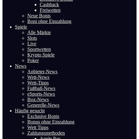
Cashback
Freiwetten
Neue Bonis
Boni ohne Einzahlung
Spiele
Alle Märkte
Slots
Live
Sportwetten
Krypto Spiele
Poker
News
Anbieter-News
Wett-News
Wett-Tipps
Fußball-News
eSports-News
Box-News
Generelle-News
Häufig gesucht
Exclusive Bonis
Bonus ohne Einzahlung
Wett Tipps
Zahlungsmethoden
Apple Pay