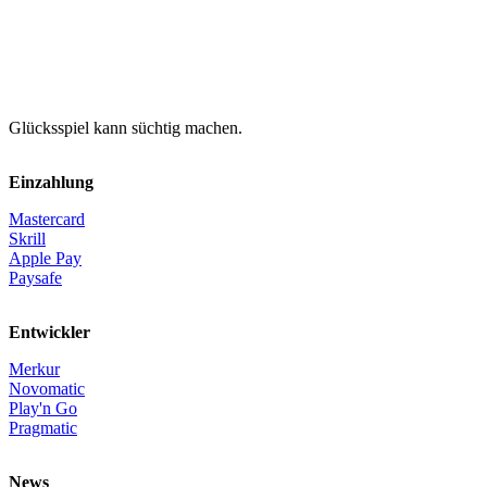
Glücksspiel kann süchtig machen.
Einzahlung
Mastercard
Skrill
Apple Pay
Paysafe
Entwickler
Merkur
Novomatic
Play'n Go
Pragmatic
News