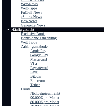
Wett-News
Wett-Tipps
Fußball-News
eSports-News
Box-News
Generelle-News
Häufig gesucht
Exclusive Bonis
Bonus ohne Einzahlung
Wett Tipps
Zahlungsmethoden
Apple Pay
Google Pay
Mastercard
Visa
Paysafecard
Payz
Bitcoin
Ethereum
Tether
Limits
Nicht eingeschränkt
90.000€ pro Monat
80.000€ pro Monat