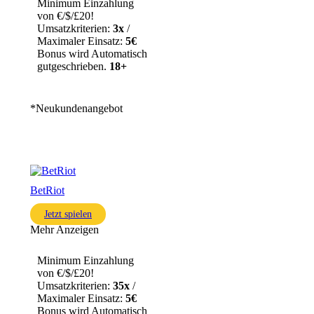
Minimum Einzahlung
von €/$/£20!
Umsatzkriterien:
3x
/
Maximaler Einsatz:
5€
Bonus wird Automatisch
gutgeschrieben.
18+
*Neukundenangebot
BetRiot
Jetzt spielen
Mehr Anzeigen
Minimum Einzahlung
von €/$/£20!
Umsatzkriterien:
35x
/
Maximaler Einsatz:
5€
Bonus wird Automatisch