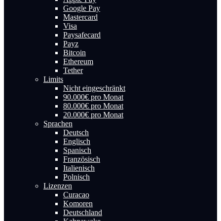
Google Pay
Mastercard
Visa
Paysafecard
Payz
Bitcoin
Ethereum
Tether
Limits
Nicht eingeschränkt
90.000€ pro Monat
80.000€ pro Monat
20.000€ pro Monat
Sprachen
Deutsch
Englisch
Spanisch
Französisch
Italienisch
Polnisch
Lizenzen
Curacao
Komoren
Deutschland