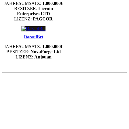
JAHRESUMSATZ:
1.000.000€
BESITZER:
Liernin
Enterprises LTD
LIZENZ:
PAGCOR
DazardBet
JAHRESUMSATZ:
1.000.000€
BESITZER:
NovaForge Ltd
LIZENZ:
Anjouan