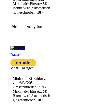
Maximaler Einsatz:
5€
Bonus wird Automatisch
gutgeschrieben.
18+
*Neukundenangebot
Dazard
Jetzt spielen
Mehr Anzeigen
Minimum Einzahlung
von €/$/£20!
Umsatzkriterien:
35x
/
Maximaler Einsatz:
5€
Bonus wird Automatisch
gutgeschrieben.
18+