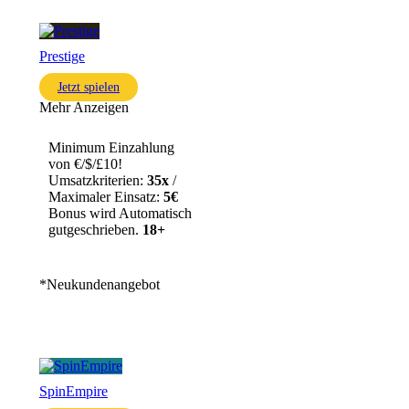
Prestige
Jetzt spielen
Mehr Anzeigen
Minimum Einzahlung
von €/$/£10!
Umsatzkriterien:
35x
/
Maximaler Einsatz:
5€
Bonus wird Automatisch
gutgeschrieben.
18+
*Neukundenangebot
SpinEmpire