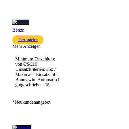
Betkin
Jetzt spielen
Mehr Anzeigen
Minimum Einzahlung
von €/$/£10!
Umsatzkriterien:
35x
/
Maximaler Einsatz:
5€
Bonus wird Automatisch
gutgeschrieben.
18+
*Neukundenangebot