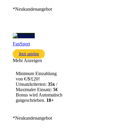
*Neukundenangebot
FanSport
Jetzt spielen
Mehr Anzeigen
Minimum Einzahlung
von €/$/£20!
Umsatzkriterien:
35x
/
Maximaler Einsatz:
5€
Bonus wird Automatisch
gutgeschrieben.
18+
*Neukundenangebot