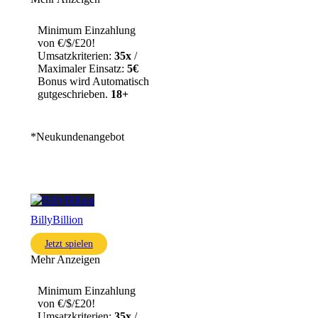
Minimum Einzahlung
von €/$/£20!
Umsatzkriterien:
35x
/
Maximaler Einsatz:
5€
Bonus wird Automatisch
gutgeschrieben.
18+
*Neukundenangebot
BillyBillion
Jetzt spielen
Mehr Anzeigen
Minimum Einzahlung
von €/$/£20!
Umsatzkriterien:
35x
/