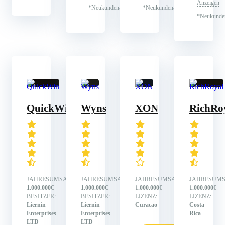
Anzeigen
*Neukundenangebot
*Neukundenangebot
*Neukunde
QuickWin
Wyns
XON
RichRo
JAHRESUMSATZ:
JAHRESUMSATZ:
JAHRESUMSATZ:
JAHRESUMS
1.000.000€
1.000.000€
1.000.000€
1.000.000€
BESITZER:
BESITZER:
LIZENZ:
LIZENZ:
Liernin
Liernin
Curacao
Costa
Enterprises
Enterprises
Rica
LTD
LTD