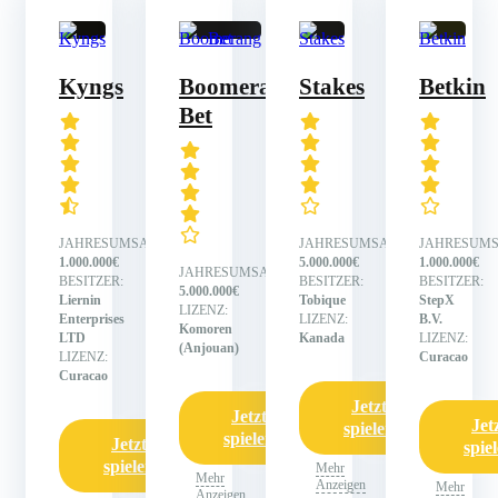
Kyngs
Boomerang
Stakes
Betkin
Bet
JAHRESUMSATZ:
JAHRESUMSATZ:
JAHRESUMS
1.000.000€
5.000.000€
1.000.000€
JAHRESUMSATZ:
BESITZER:
BESITZER:
BESITZER:
5.000.000€
Liernin
Tobique
StepX
LIZENZ:
Enterprises
LIZENZ:
B.V.
Komoren
LTD
Kanada
LIZENZ:
(Anjouan)
LIZENZ:
Curacao
Curacao
Jetzt
Jetzt
Jet
spielen
spielen
Jetzt
spie
spielen
Mehr
Mehr
Anzeigen
Mehr
Anzeigen