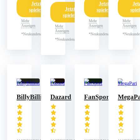
Jetzt
Jetzt
Jet
Jetzt
spielen
spielen
spie
spielen
Mehr
Mehr
Mehr
Anzeigen
Anzeigen
Anzeigen
Mehr
Anzeigen
*Neukundenangebot
*Neukundenangebot
*Neukunde
*Neukundenangebot
BillyBillion
Dazard
FanSport
MegaPa