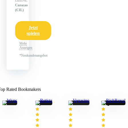
LIZENZ:
Curacao
(CIL)
Jetzt
spielen
Mehr
Anzeigen
*Neukundenangebot
Top Rated Bookmakers
Wyns
Betista
Vegasino