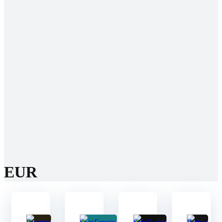
Währungen
EUR
USD
CHF
CAD
BRL
Entwickler
Pragmatic Play
Play’n GO
NetEnt
Nolimit City
Hacksaw
Amatic
BGaming
BigTimeGaming
Gamomat
Slots
EUR