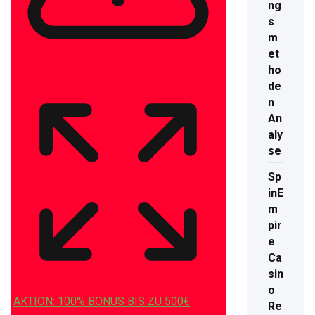
ng
s
m
et
ho
de
n
An
aly
se
Sp
inE
m
pir
e
Ca
sin
o
AKTION: 100% BONUS BIS ZU 500€
Re