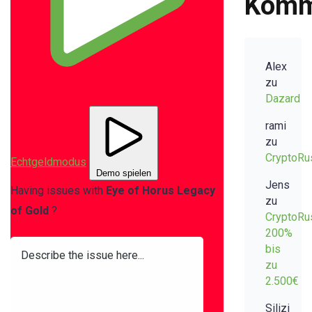
Komm
Alex
zu
Dazard
rami
zu
CryptoRu
Echtgeldmodus
Demo spielen
Jens
Having issues with
Eye of Horus Legacy
zu
of Gold
?
CryptoRu
200%
bis
zu
2.500€
Silizi