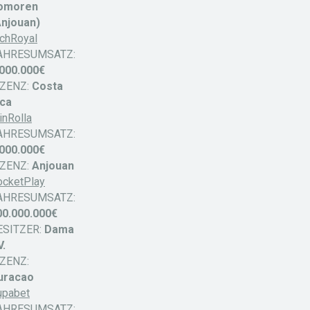
omoren
Anjouan)
ichRoyal
AHRESUMSATZ:
.000.000€
IZENZ:
Costa
ica
inRolla
AHRESUMSATZ:
.000.000€
IZENZ:
Anjouan
ocketPlay
AHRESUMSATZ:
00.000.000€
ESITZER:
Dama
V.
IZENZ:
uracao
upabet
AHRESUMSATZ: