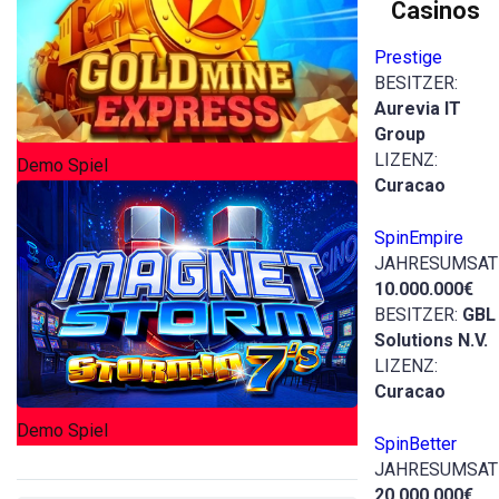
Casinos
Prestige
BESITZER:
Aurevia IT
Group
LIZENZ:
Demo Spiel
Curacao
SpinEmpire
JAHRESUMSAT
10.000.000€
BESITZER:
GBL
Solutions N.V.
LIZENZ:
Curacao
Demo Spiel
SpinBetter
JAHRESUMSAT
20.000.000€