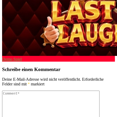
Demo Spiel
Schreibe einen Kommentar
Deine E-Mail-Adresse wird nicht veröffentlicht.
Erforderliche
Felder sind mit
*
markiert