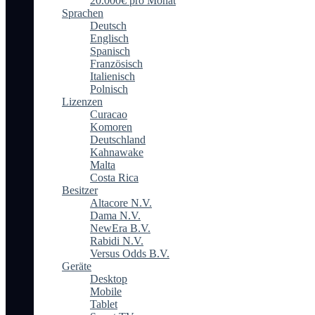
20.000€ pro Monat
Sprachen
Deutsch
Englisch
Spanisch
Französisch
Italienisch
Polnisch
Lizenzen
Curacao
Komoren
Deutschland
Kahnawake
Malta
Costa Rica
Besitzer
Altacore N.V.
Dama N.V.
NewEra B.V.
Rabidi N.V.
Versus Odds B.V.
Geräte
Desktop
Mobile
Tablet