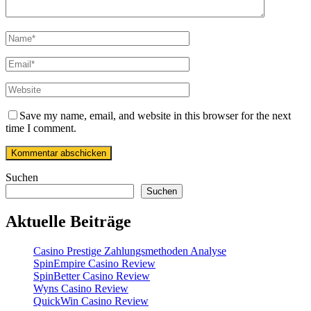
Save my name, email, and website in this browser for the next
time I comment.
Suchen
Suchen
Aktuelle Beiträge
Casino Prestige Zahlungsmethoden Analyse
SpinEmpire Casino Review
SpinBetter Casino Review
Wyns Casino Review
QuickWin Casino Review