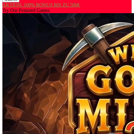
AKTION: 100% BONUS BIS ZU 500€
Try Our Featured Games