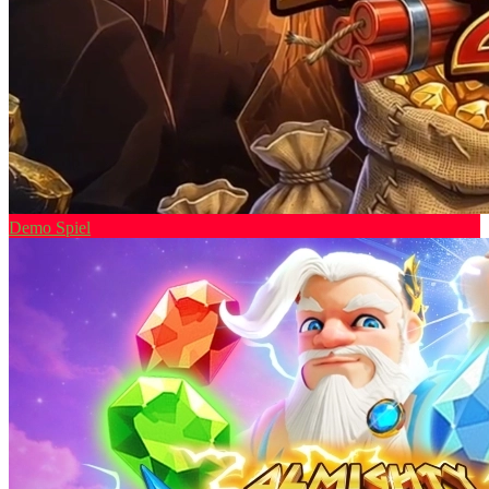
Demo Spiel