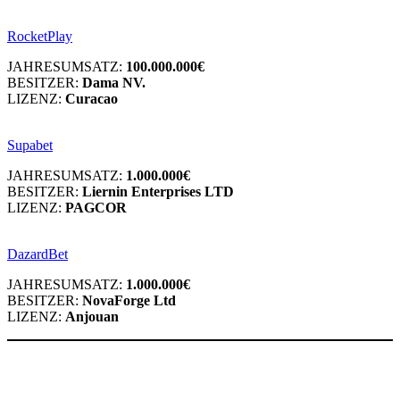
RocketPlay
JAHRESUMSATZ:
100.000.000€
BESITZER:
Dama NV.
LIZENZ:
Curacao
Supabet
JAHRESUMSATZ:
1.000.000€
BESITZER:
Liernin Enterprises LTD
LIZENZ:
PAGCOR
DazardBet
JAHRESUMSATZ:
1.000.000€
BESITZER:
NovaForge Ltd
LIZENZ:
Anjouan