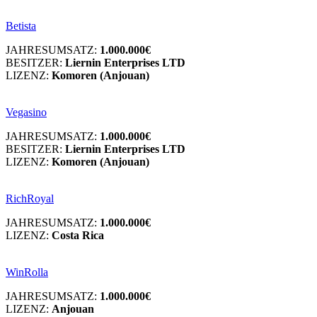
Betista
JAHRESUMSATZ:
1.000.000€
BESITZER:
Liernin Enterprises LTD
LIZENZ:
Komoren (Anjouan)
Vegasino
JAHRESUMSATZ:
1.000.000€
BESITZER:
Liernin Enterprises LTD
LIZENZ:
Komoren (Anjouan)
RichRoyal
JAHRESUMSATZ:
1.000.000€
LIZENZ:
Costa Rica
WinRolla
JAHRESUMSATZ:
1.000.000€
LIZENZ:
Anjouan