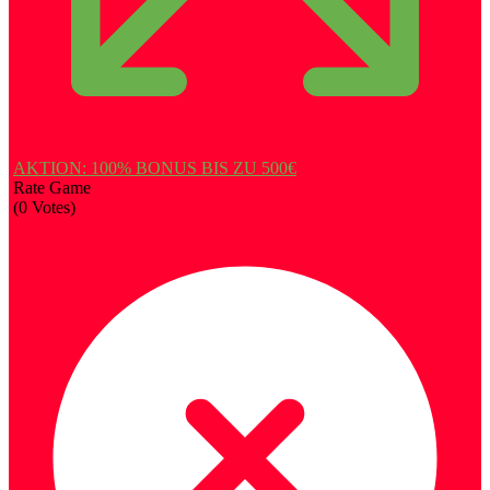
AKTION: 100% BONUS BIS ZU 500€
Rate Game
(
0
Votes)