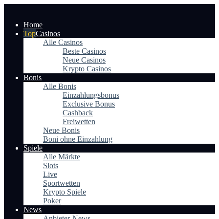
Home
Casinos
Alle Casinos
Beste Casinos
Neue Casinos
Krypto Casinos
Bonis
Alle Bonis
Einzahlungsbonus
Exclusive Bonus
Cashback
Freiwetten
Neue Bonis
Boni ohne Einzahlung
Spiele
Alle Märkte
Slots
Live
Sportwetten
Krypto Spiele
Poker
News
Anbieter-News