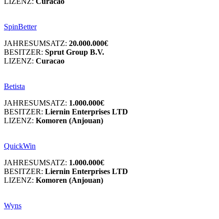
LIZENZ:
Curacao
SpinBetter
JAHRESUMSATZ:
20.000.000€
BESITZER:
Sprut Group B.V.
LIZENZ:
Curacao
Betista
JAHRESUMSATZ:
1.000.000€
BESITZER:
Liernin Enterprises LTD
LIZENZ:
Komoren (Anjouan)
QuickWin
JAHRESUMSATZ:
1.000.000€
BESITZER:
Liernin Enterprises LTD
LIZENZ:
Komoren (Anjouan)
Wyns