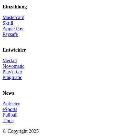
Einzahlung
Mastercard
Skrill
Apple Pay
Paysafe
Entwickler
Merkur
Novomatic
Play'n Go
Pragmatic
News
Anbieter
eSports
Fußball
Tipps
© Copyright 2025