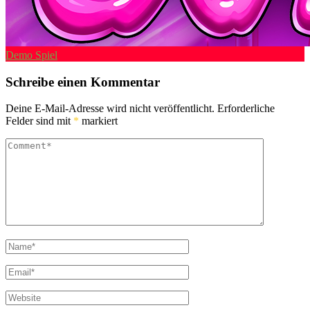
Demo Spiel
Schreibe einen Kommentar
Deine E-Mail-Adresse wird nicht veröffentlicht.
Erforderliche
Felder sind mit
*
markiert