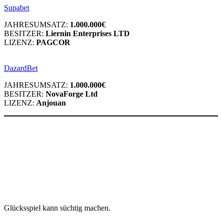
Supabet
JAHRESUMSATZ:
1.000.000€
BESITZER:
Liernin Enterprises LTD
LIZENZ:
PAGCOR
DazardBet
JAHRESUMSATZ:
1.000.000€
BESITZER:
NovaForge Ltd
LIZENZ:
Anjouan
Glücksspiel kann süchtig machen.