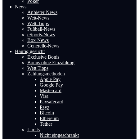
Poker
News
Anbieter-News
Wett-News
Wett-Tipps
Fußball-News
eSports-News
Box-News
Generelle-News
Häufig gesucht
Exclusive Bonis
Bonus ohne Einzahlung
Wett Tipps
Zahlungsmethoden
Apple Pay
Google Pay
Mastercard
Visa
Paysafecard
Payz
Bitcoin
Ethereum
Tether
Limits
Nicht eingeschränkt