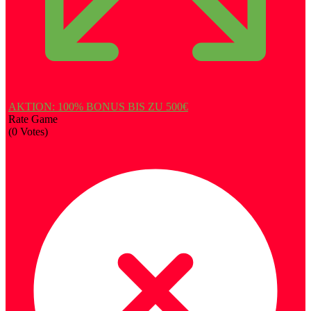
AKTION: 100% BONUS BIS ZU 500€
Rate Game
(
0
Votes)