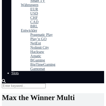
Smart TV
Währungen
EUR
USD
CHF
CAD
BRL
Entwickler
Pragmatic Play
Play’n GO
NetEnt
Nolimit City
Hacksaw
Amatic
BGaming
BigTimeGaming
Gamomat
Slots
Max the Winner Multi