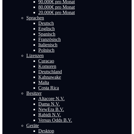
90.000€ pro Monat
80.000€ pro Monat
20.000€ pro Monat
Sprachen
Deutsch
Englisch
Spanisch
Französisch
Italienisch
Polnisch
Lizenzen
Curacao
Komoren
Deutschland
Kahnawake
Malta
Costa Rica
Besitzer
Altacore N.V.
Dama N.V.
NewEra B.V.
Rabidi N.V.
Versus Odds B.V.
Geräte
Desktop