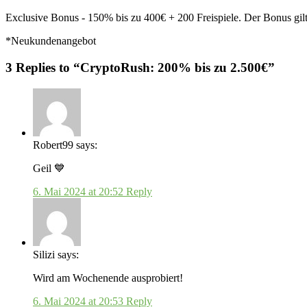
Exclusive Bonus - 150% bis zu 400€ + 200 Freispiele. Der Bonus gilt
*Neukundenangebot
3 Replies to “CryptoRush: 200% bis zu 2.500€”
Robert99 says:
Geil 💙
6. Mai 2024 at 20:52
Reply
Silizi says:
Wird am Wochenende ausprobiert!
6. Mai 2024 at 20:53
Reply