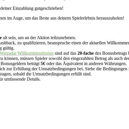
deiner Einzahlung gutgeschrieben!
nen im Auge, um das Beste aus deinem Spielerlebnis herauszuholen!
e
alt sein, um an der Aktion teilzunehmen.
ashback, zu qualifizieren, beanspruche einen der aktuellen Willkommen
 gültig.
Winradar Willkommensbonus
sind auf das
20-fache
des Bonusbetrags 
können, müssen Spieler sowohl den eingezahlten Betrag als auch d
 Bonusgeldern beträgt
5€
oder das Äquivalent in anderen Währungen.
ich zur Erfüllung der Umsatzbedingungen bei. Siehe die Bedingungen f
agen, sobald die Umsatzbedingungen erfüllt sind.
ür umfassende Details.