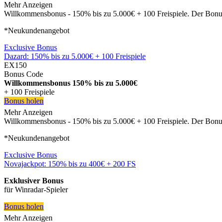
Mehr Anzeigen
Willkommensbonus - 150% bis zu 5.000€ + 100 Freispiele. Der Bonus 
*Neukundenangebot
Exclusive Bonus
Dazard: 150% bis zu 5.000€ + 100 Freispiele
EX150
Bonus Code
Willkommensbonus 150% bis zu 5.000€
+ 100 Freispiele
Bonus holen
Mehr Anzeigen
Willkommensbonus - 150% bis zu 5.000€ + 100 Freispiele. Der Bonus 
*Neukundenangebot
Exclusive Bonus
Novajackpot: 150% bis zu 400€ + 200 FS
Exklusiver Bonus
für Winradar-Spieler
Bonus holen
Mehr Anzeigen