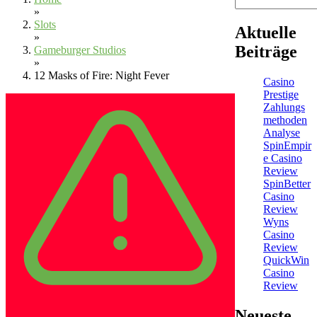
»
Slots
Aktuelle
»
Beiträge
Gameburger Studios
»
12 Masks of Fire: Night Fever
Casino
Prestige
Zahlungs
methoden
Analyse
SpinEmpir
e Casino
Review
SpinBetter
Casino
Review
Wyns
Casino
Review
QuickWin
Casino
Review
Neueste