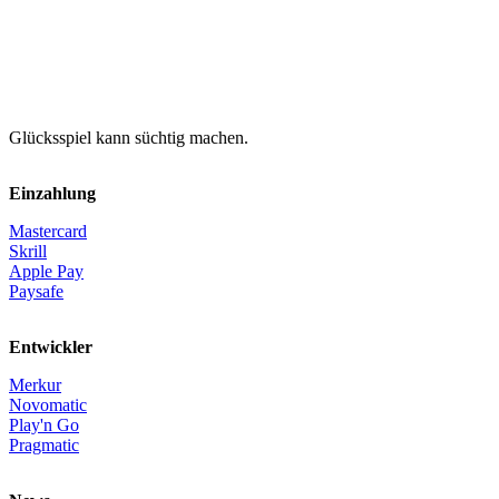
Glücksspiel kann süchtig machen.
Einzahlung
Mastercard
Skrill
Apple Pay
Paysafe
Entwickler
Merkur
Novomatic
Play'n Go
Pragmatic