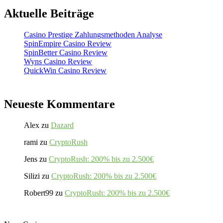
Aktuelle Beiträge
Casino Prestige Zahlungsmethoden Analyse
SpinEmpire Casino Review
SpinBetter Casino Review
Wyns Casino Review
QuickWin Casino Review
Neueste Kommentare
Alex
zu
Dazard
rami
zu
CryptoRush
Jens
zu
CryptoRush: 200% bis zu 2.500€
Silizi
zu
CryptoRush: 200% bis zu 2.500€
Robert99
zu
CryptoRush: 200% bis zu 2.500€