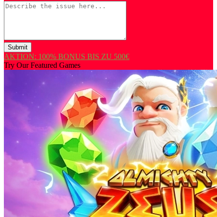
Submit
AKTION: 100% BONUS BIS ZU 500€
Try Our Featured Games