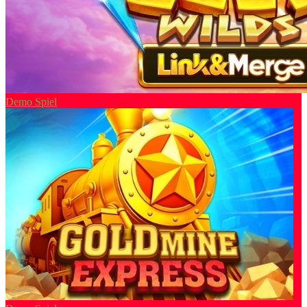
Demo Spiel