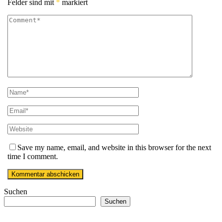
Felder sind mit
*
markiert
Save my name, email, and website in this browser for the next
time I comment.
Suchen
Suchen