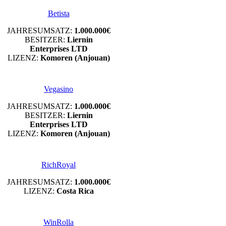
Betista
JAHRESUMSATZ:
1.000.000€
BESITZER:
Liernin
Enterprises LTD
LIZENZ:
Komoren (Anjouan)
Vegasino
JAHRESUMSATZ:
1.000.000€
BESITZER:
Liernin
Enterprises LTD
LIZENZ:
Komoren (Anjouan)
RichRoyal
JAHRESUMSATZ:
1.000.000€
LIZENZ:
Costa Rica
WinRolla