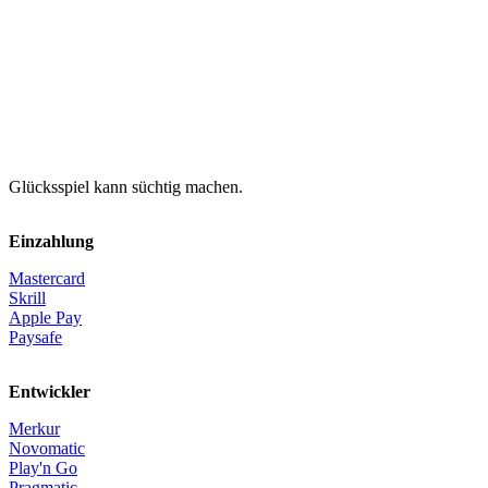
Glücksspiel kann süchtig machen.
Einzahlung
Mastercard
Skrill
Apple Pay
Paysafe
Entwickler
Merkur
Novomatic
Play'n Go
Pragmatic