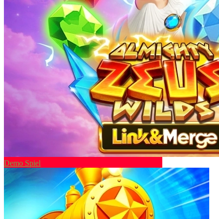
Demo Spiel