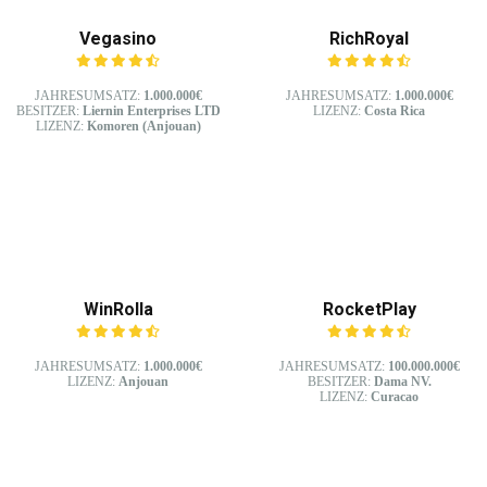
Vegasino
RichRoyal
JAHRESUMSATZ:
1.000.000€
JAHRESUMSATZ:
1.000.000€
BESITZER:
Liernin Enterprises LTD
LIZENZ:
Costa Rica
LIZENZ:
Komoren (Anjouan)
WinRolla
RocketPlay
JAHRESUMSATZ:
1.000.000€
JAHRESUMSATZ:
100.000.000€
LIZENZ:
Anjouan
BESITZER:
Dama NV.
LIZENZ:
Curacao