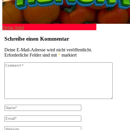
Demo Spiel
Schreibe einen Kommentar
Deine E-Mail-Adresse wird nicht veröffentlicht.
Erforderliche Felder sind mit
*
markiert