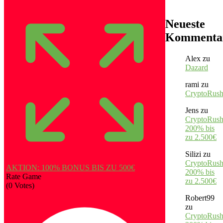
Neueste
Kommenta
Alex
zu
Dazard
rami
zu
CryptoRus
Jens
zu
CryptoRush
200% bis
zu 2.500€
Silizi
zu
CryptoRush
AKTION: 100% BONUS BIS ZU 500€
200% bis
Rate Game
zu 2.500€
(
0
Votes)
Robert99
zu
CryptoRush