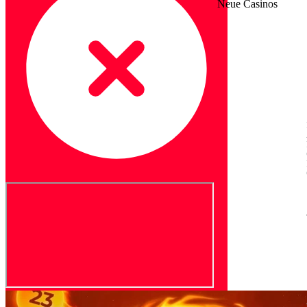
Neue Casinos