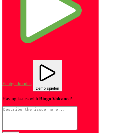
Echtgeldmodus
Demo spielen
Having issues with
Bingo Volcano
?