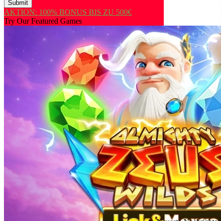
Submit
AKTION: 100% BONUS BIS ZU 500€
Try Our Featured Games