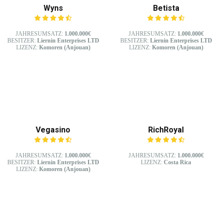
Wyns
Betista
JAHRESUMSATZ:
1.000.000€
JAHRESUMSATZ:
1.000.000€
BESITZER:
Liernin Enterprises LTD
BESITZER:
Liernin Enterprises LTD
LIZENZ:
Komoren (Anjouan)
LIZENZ:
Komoren (Anjouan)
Vegasino
RichRoyal
JAHRESUMSATZ:
1.000.000€
JAHRESUMSATZ:
1.000.000€
BESITZER:
Liernin Enterprises LTD
LIZENZ:
Costa Rica
LIZENZ:
Komoren (Anjouan)