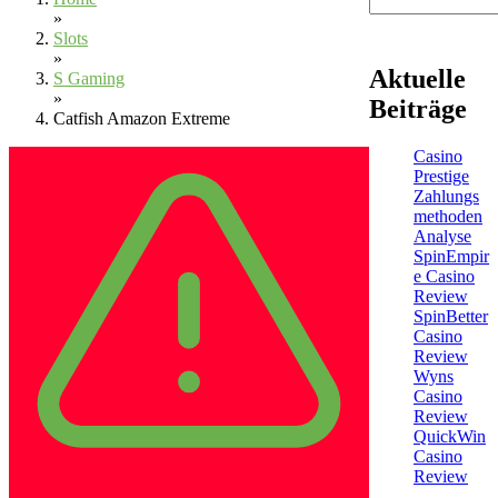
»
Slots
»
Aktuelle
S Gaming
»
Beiträge
Catfish Amazon Extreme
Casino
Prestige
Zahlungs
methoden
Analyse
SpinEmpir
e Casino
Review
SpinBetter
Casino
Review
Wyns
Casino
Review
QuickWin
Casino
Review