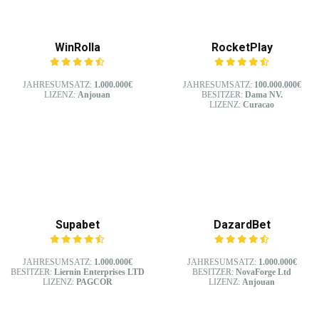
WinRolla
RocketPlay
JAHRESUMSATZ:
1.000.000€
JAHRESUMSATZ:
100.000.000€
LIZENZ:
Anjouan
BESITZER:
Dama NV.
LIZENZ:
Curacao
Supabet
DazardBet
JAHRESUMSATZ:
1.000.000€
JAHRESUMSATZ:
1.000.000€
BESITZER:
Liernin Enterprises LTD
BESITZER:
NovaForge Ltd
LIZENZ:
PAGCOR
LIZENZ:
Anjouan