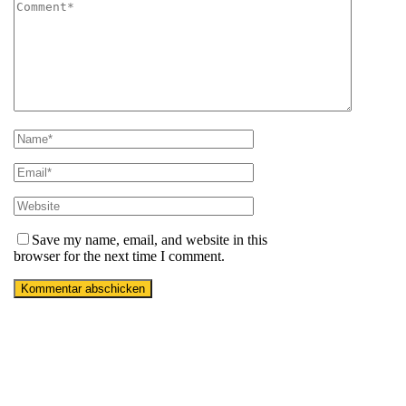
Save my name, email, and website in this
browser for the next time I comment.