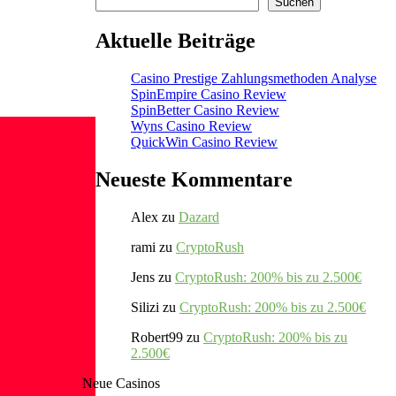
Suchen
Aktuelle Beiträge
Casino Prestige Zahlungsmethoden Analyse
SpinEmpire Casino Review
SpinBetter Casino Review
Wyns Casino Review
QuickWin Casino Review
Neueste Kommentare
Alex
zu
Dazard
rami
zu
CryptoRush
Jens
zu
CryptoRush: 200% bis zu 2.500€
Silizi
zu
CryptoRush: 200% bis zu 2.500€
Robert99
zu
CryptoRush: 200% bis zu
2.500€
Neue Casinos