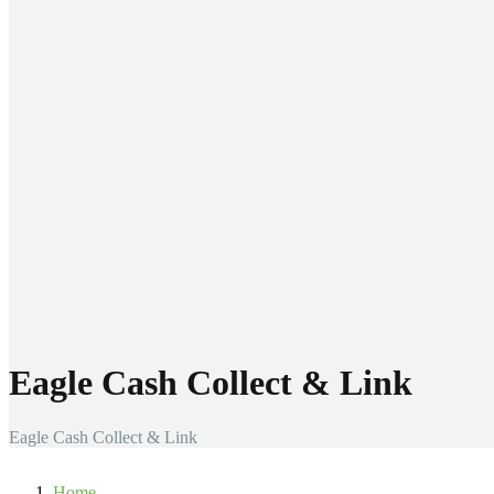
Wäh
Entw
Slots
Eagle Cash Collect & Link
Eagle Cash Collect & Link
Home