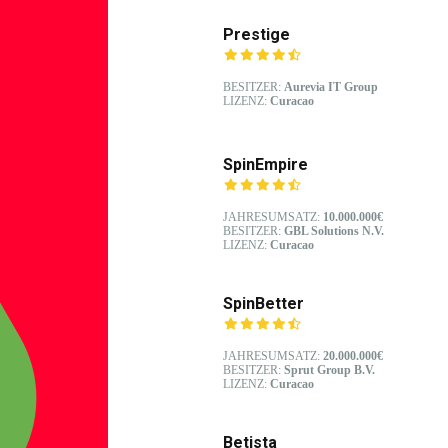
Prestige
BESITZER:
Aurevia IT Group
LIZENZ:
Curacao
SpinEmpire
JAHRESUMSATZ:
10.000.000€
BESITZER:
GBL Solutions N.V.
LIZENZ:
Curacao
SpinBetter
JAHRESUMSATZ:
20.000.000€
BESITZER:
Sprut Group B.V.
LIZENZ:
Curacao
Betista