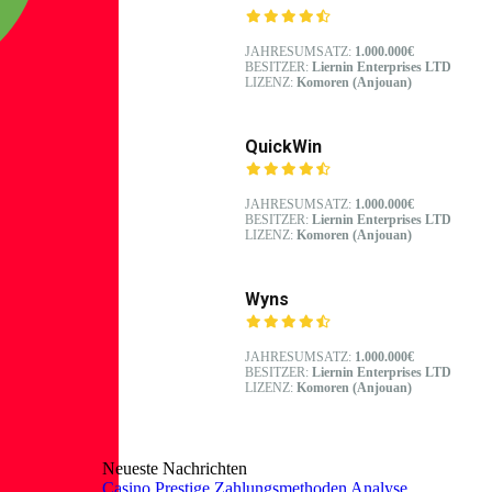
JAHRESUMSATZ:
1.000.000€
BESITZER:
Liernin Enterprises LTD
LIZENZ:
Komoren (Anjouan)
QuickWin
JAHRESUMSATZ:
1.000.000€
BESITZER:
Liernin Enterprises LTD
LIZENZ:
Komoren (Anjouan)
Wyns
JAHRESUMSATZ:
1.000.000€
BESITZER:
Liernin Enterprises LTD
LIZENZ:
Komoren (Anjouan)
Neueste Nachrichten
Casino Prestige Zahlungsmethoden Analyse