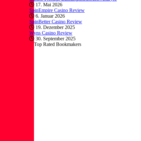
17. Mai 2026
SpinEmpire Casino Review
6. Januar 2026
SpinBetter Casino Review
19. Dezember 2025
Wyns Casino Review
30. September 2025
Top Rated Bookmakers