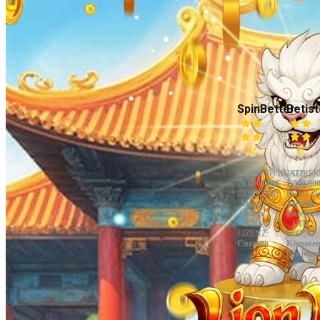
SpinBetter
Betist
JAHRESUMSATZ:
JAHRES
20.000.000€
1.000.00
BESITZER:
BESITZE
Sprut
Liernin
Group
Enterpri
B.V.
LTD
LIZENZ:
LIZENZ:
Curacao
Komore
(Anjoua