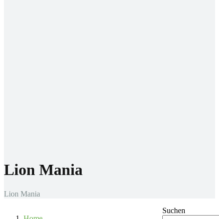
Währungen
EUR
USD
CHF
CAD
BRL
Entwickler
Pragmatic Play
Play’n GO
NetEnt
Nolimit City
Hacksaw
Amatic
BGaming
BigTimeGaming
Gamomat
Slots
Lion Mania
Lion Mania
Suchen
Home