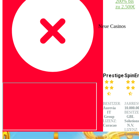
200% bis
zu 2.500€
Neue Casinos
Prestige
SpinE
BESITZER:
JAHRES
Aurevia
10.000.0
IT
BESITZE
Group
GBL
LIZENZ:
Solution
Curacao
N.V.
LIZENZ:
Curacao