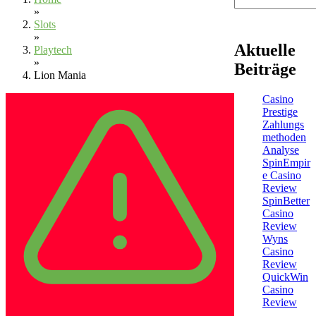
»
Slots
»
Aktuelle
Playtech
»
Beiträge
Lion Mania
Casino
Prestige
Zahlungs
methoden
Analyse
SpinEmpir
e Casino
Review
SpinBetter
Casino
Review
Wyns
Casino
Review
QuickWin
Casino
Review