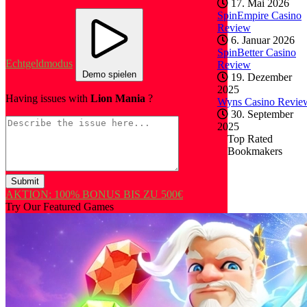
17. Mai 2026
SpinEmpire Casino
Review
6. Januar 2026
SpinBetter Casino
Echtgeldmodus
Review
Demo spielen
19. Dezember
2025
Having issues with
Lion Mania
?
Wyns Casino Revie
30. September
2025
Top Rated
Bookmakers
Submit
AKTION: 100% BONUS BIS ZU 500€
Try Our Featured Games