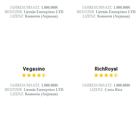
JAHRESUMSATZ:
1.000.000€
JAHRESUMSATZ:
1.000.000€
BESITZER:
Liernin Enterprises LTD
BESITZER:
Liernin Enterprises LTD
LIZENZ:
Komoren (Anjouan)
LIZENZ:
Komoren (Anjouan)
Vegasino
RichRoyal
JAHRESUMSATZ:
1.000.000€
JAHRESUMSATZ:
1.000.000€
BESITZER:
Liernin Enterprises LTD
LIZENZ:
Costa Rica
LIZENZ:
Komoren (Anjouan)