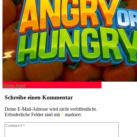
Demo Spiel
Schreibe einen Kommentar
Deine E-Mail-Adresse wird nicht veröffentlicht.
Erforderliche Felder sind mit
*
markiert