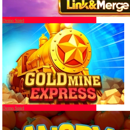
Demo Spiel
Demo Spiel