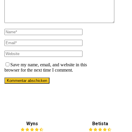
Save my name, email, and website in this
browser for the next time I comment.
Wyns
Betista