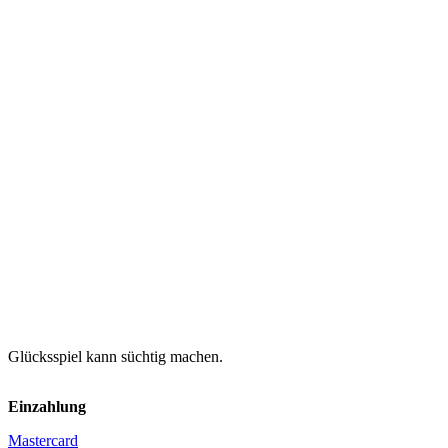
Glücksspiel kann süchtig machen.
Einzahlung
Mastercard