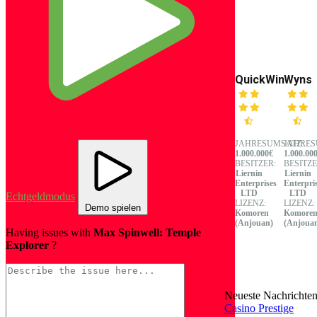
QuickWin
Wyns
JAHRESUMSATZ:
JAHRES
1.000.000€
1.000.00
BESITZER:
BESITZE
Liernin
Liernin
Enterprises
Enterpri
LTD
LTD
Echtgeldmodus
LIZENZ:
LIZENZ:
Demo spielen
Komoren
Komore
(Anjouan)
(Anjoua
Having issues with
Max Spinwell: Temple
Explorer
?
Neueste Nachrichte
Casino Prestige