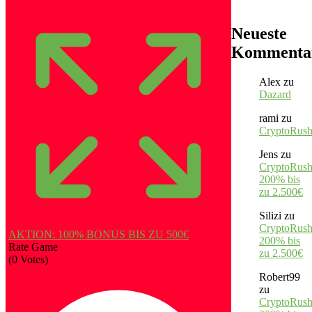
Neueste
Kommenta
Alex
zu
Dazard
rami
zu
CryptoRus
Jens
zu
CryptoRush
200% bis
zu 2.500€
Silizi
zu
CryptoRush
AKTION: 100% BONUS BIS ZU 500€
200% bis
Rate Game
zu 2.500€
(
0
Votes)
Robert99
zu
CryptoRush