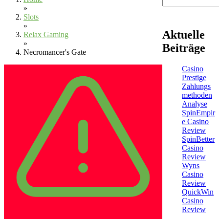
»
Slots
»
Aktuelle
Relax Gaming
»
Beiträge
Necromancer's Gate
Casino
Prestige
Zahlungs
methoden
Analyse
SpinEmpir
e Casino
Review
SpinBetter
Casino
Review
Wyns
Casino
Review
QuickWin
Casino
Review