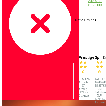
200% bis
zu 2.500€
Neue Casinos
Prestige
SpinE
BESITZER:
JAHRES
Aurevia
10.000.0
IT
BESITZE
Group
GBL
LIZENZ:
Solution
Curacao
N.V.
LIZENZ:
Curacao