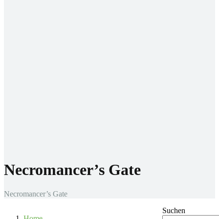
Währungen
EUR
USD
CHF
CAD
BRL
Entwickler
Pragmatic Play
Play’n GO
NetEnt
Nolimit City
Hacksaw
Amatic
BGaming
BigTimeGaming
Gamomat
Slots
Necromancer’s Gate
Necromancer’s Gate
Suchen
Home