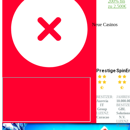
200% bis
zu 2.500€
Neue Casinos
Prestige
SpinE
BESITZER:
JAHRES
Aurevia
10.000.0
IT
BESITZE
Group
GBL
LIZENZ:
Solution
Curacao
N.V.
LIZENZ:
Curacao