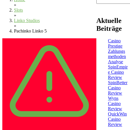
»
Slots
»
Aktuelle
Linko Studios
»
Beiträge
Pachinko Linko 5
Casino
Prestige
Zahlungs
methoden
Analyse
SpinEmpir
e Casino
Review
SpinBetter
Casino
Review
Wyns
Casino
Review
QuickWin
Casino
Review