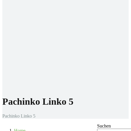
Währungen
EUR
USD
CHF
CAD
BRL
Entwickler
Pragmatic Play
Play’n GO
NetEnt
Nolimit City
Hacksaw
Amatic
BGaming
BigTimeGaming
Gamomat
Slots
Pachinko Linko 5
Pachinko Linko 5
Suchen
Home