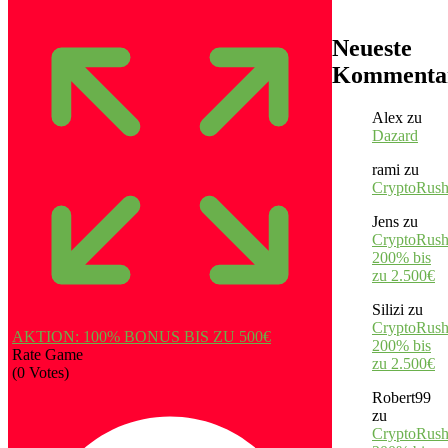
Neueste
Kommenta
Alex
zu
Dazard
rami
zu
CryptoRus
Jens
zu
CryptoRush
200% bis
zu 2.500€
Silizi
zu
CryptoRush
AKTION: 100% BONUS BIS ZU 500€
200% bis
Rate Game
zu 2.500€
(
0
Votes)
Robert99
zu
CryptoRush