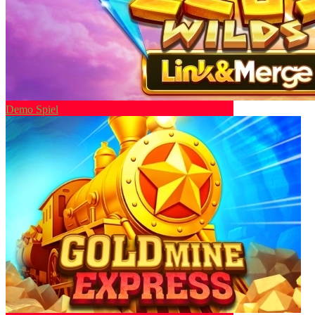
Demo Spiel