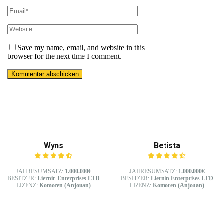
Save my name, email, and website in this
browser for the next time I comment.
Wyns
Betista
JAHRESUMSATZ:
1.000.000€
JAHRESUMSATZ:
1.000.000€
BESITZER:
Liernin Enterprises LTD
BESITZER:
Liernin Enterprises LTD
LIZENZ:
Komoren (Anjouan)
LIZENZ:
Komoren (Anjouan)