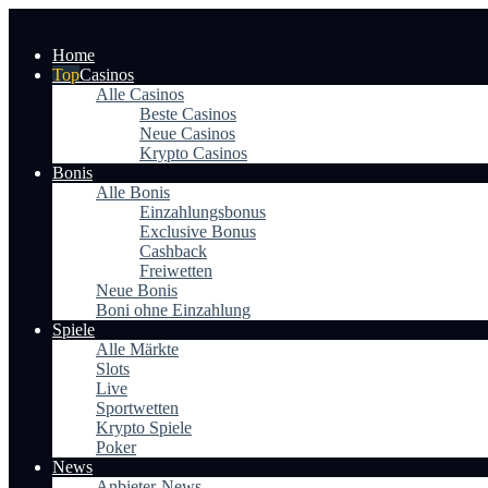
Home
Casinos
Alle Casinos
Beste Casinos
Neue Casinos
Krypto Casinos
Bonis
Alle Bonis
Einzahlungsbonus
Exclusive Bonus
Cashback
Freiwetten
Neue Bonis
Boni ohne Einzahlung
Spiele
Alle Märkte
Slots
Live
Sportwetten
Krypto Spiele
Poker
News
Anbieter-News