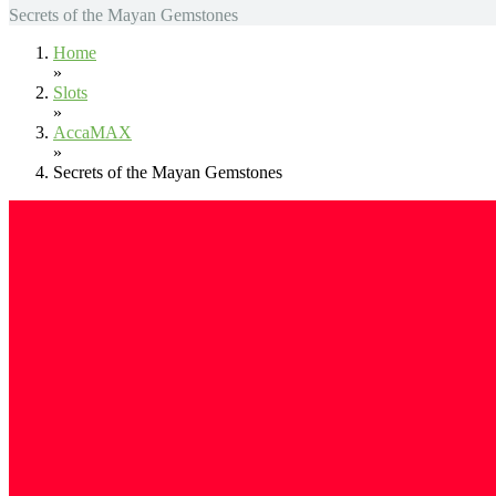
Secrets of the Mayan Gemstones
Home
»
Slots
»
AccaMAX
»
Secrets of the Mayan Gemstones