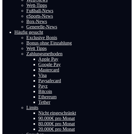
Wett-Tipps
Fußball-News
eSports-News
Box-News
Generelle-News
Häufig gesucht
Exclusive Bonis
Bonus ohne Einzahlung
Wett Tipps
Zahlungsmethoden
Apple Pay
Google Pay
Mastercard
Visa
Paysafecard
Payz
Bitcoin
Ethereum
Tether
Limits
Nicht eingeschränkt
90.000€ pro Monat
80.000€ pro Monat
20.000€ pro Monat