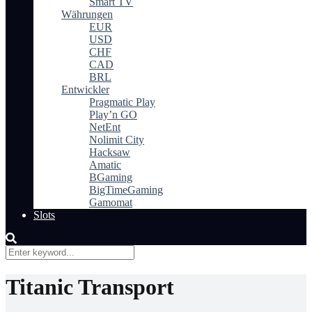
Smart TV
Währungen
EUR
USD
CHF
CAD
BRL
Entwickler
Pragmatic Play
Play’n GO
NetEnt
Nolimit City
Hacksaw
Amatic
BGaming
BigTimeGaming
Gamomat
Slots
Titanic Transport