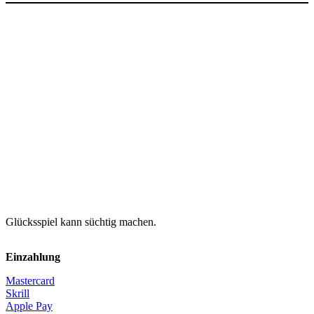
Glücksspiel kann süchtig machen.
Einzahlung
Mastercard
Skrill
Apple Pay