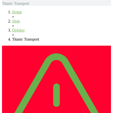
Titanic Transport
Home
»
Slots
»
DiJoker
»
Titanic Transport