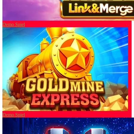
Demo Spiel
Demo Spiel