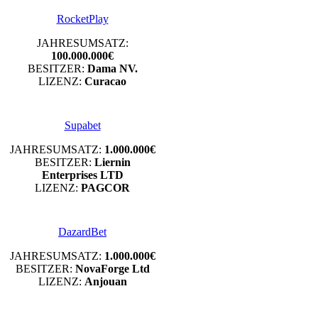
RocketPlay
JAHRESUMSATZ:
100.000.000€
BESITZER:
Dama NV.
LIZENZ:
Curacao
Supabet
JAHRESUMSATZ:
1.000.000€
BESITZER:
Liernin
Enterprises LTD
LIZENZ:
PAGCOR
DazardBet
JAHRESUMSATZ:
1.000.000€
BESITZER:
NovaForge Ltd
LIZENZ:
Anjouan