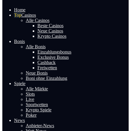
Home
Casinos
Alle Casinos
Beste Casinos
Neue Casinos
Krypto Casinos
Bonis
Alle Bonis
Einzahlungsbonus
Exclusive Bonus
Cashback
Freiwetten
Neue Bonis
Boni ohne Einzahlung
Spiele
Alle Märkte
Slots
Live
Sportwetten
Krypto Spiele
Poker
News
Anbieter-News
Wett-News