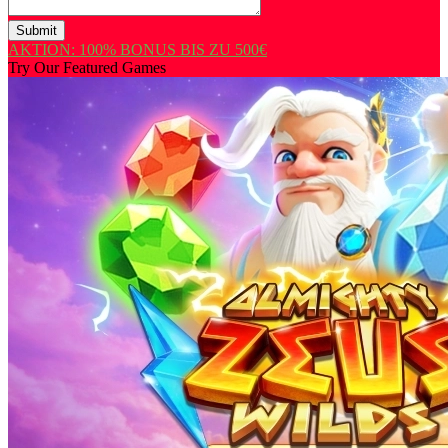
Submit
AKTION: 100% BONUS BIS ZU 500€
Try Our Featured Games