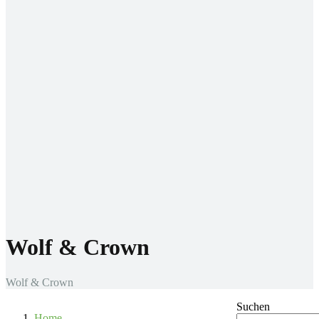
Währungen
EUR
USD
CHF
CAD
BRL
Entwickler
Pragmatic Play
Play’n GO
NetEnt
Nolimit City
Hacksaw
Amatic
BGaming
BigTimeGaming
Gamomat
Slots
Wolf & Crown
Wolf & Crown
Suchen
Home