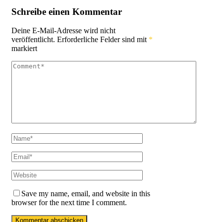
Schreibe einen Kommentar
Deine E-Mail-Adresse wird nicht
veröffentlicht.
Erforderliche Felder sind mit
*
markiert
Save my name, email, and website in this
browser for the next time I comment.