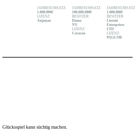
JAHRESUMSATZ:
JAHRESUMSATZ:
JAHRESUMSATZ
1.000.000€
100.000.000€
1.000.000€
LIZENZ:
BESITZER:
BESITZER:
Anjouan
Dama
Liernin
NV.
Enterprises
LIZENZ:
LTD
Curacao
LIZENZ:
PAGCOR
Glücksspiel kann süchtig machen.