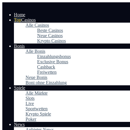
Home
Casinos
Alle Casinos
Beste Casinos
Neue Casinos
Krypto Casinos
Bonis
Alle Bonis
Einzahlungsbonus
Exclusive Bonus
Cashback
Freiwetten
Neue Bonis
Boni ohne Einzahlung
Spiele
Alle Märkte
Slots
Live
Sportwetten
Krypto Spiele
Poker
News
Anbieter-News