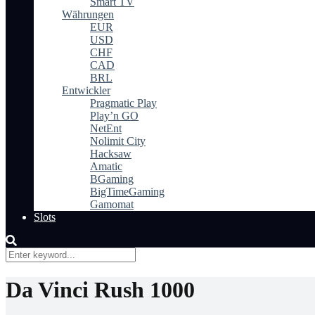
Smart TV
Währungen
EUR
USD
CHF
CAD
BRL
Entwickler
Pragmatic Play
Play’n GO
NetEnt
Nolimit City
Hacksaw
Amatic
BGaming
BigTimeGaming
Gamomat
Slots
Da Vinci Rush 1000