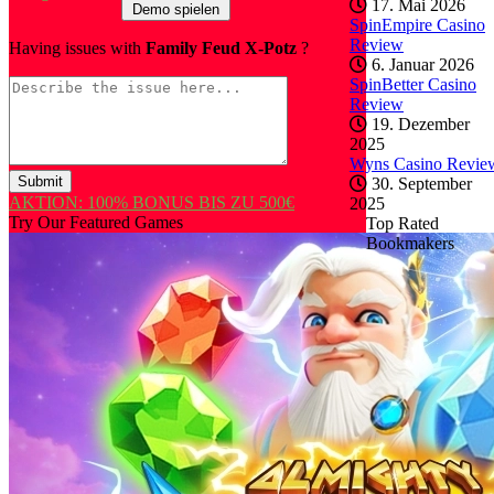
17. Mai 2026
Demo spielen
SpinEmpire Casino
Review
Having issues with
Family Feud X-Potz
?
6. Januar 2026
SpinBetter Casino
Review
19. Dezember
2025
Wyns Casino Revie
Submit
30. September
AKTION: 100% BONUS BIS ZU 500€
2025
Try Our Featured Games
Top Rated
Bookmakers