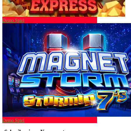
Demo Spiel
Demo Spiel