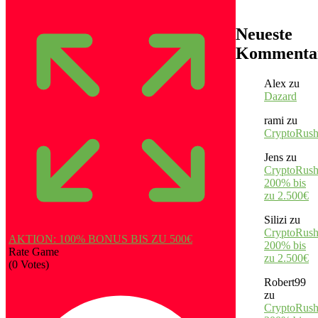
Neueste
Kommenta
Alex
zu
Dazard
rami
zu
CryptoRus
Jens
zu
CryptoRush
200% bis
zu 2.500€
Silizi
zu
CryptoRush
AKTION: 100% BONUS BIS ZU 500€
200% bis
Rate Game
zu 2.500€
(
0
Votes)
Robert99
zu
CryptoRush