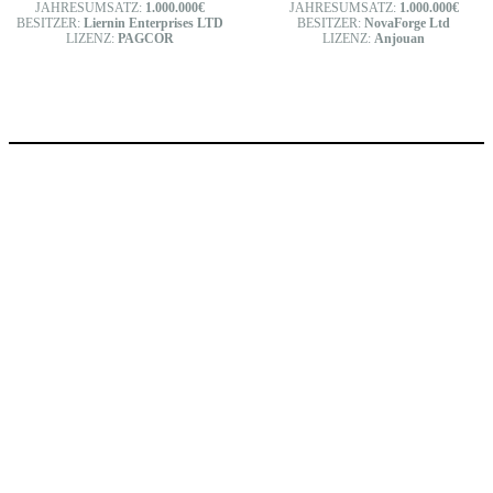
JAHRESUMSATZ:
1.000.000€
JAHRESUMSATZ:
1.000.000€
BESITZER:
Liernin Enterprises LTD
BESITZER:
NovaForge Ltd
LIZENZ:
PAGCOR
LIZENZ:
Anjouan