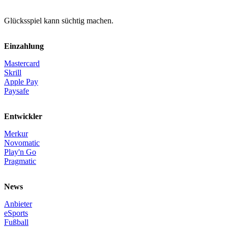
Glücksspiel kann süchtig machen.
Einzahlung
Mastercard
Skrill
Apple Pay
Paysafe
Entwickler
Merkur
Novomatic
Play'n Go
Pragmatic
News
Anbieter
eSports
Fußball