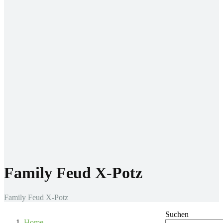
Währungen
EUR
USD
CHF
CAD
BRL
Entwickler
Pragmatic Play
Play’n GO
NetEnt
Nolimit City
Hacksaw
Amatic
BGaming
BigTimeGaming
Gamomat
Slots
Family Feud X-Potz
Family Feud X-Potz
Suchen
Home