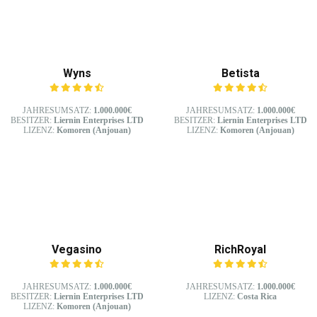
Wyns
Betista
JAHRESUMSATZ:
1.000.000€
JAHRESUMSATZ:
1.000.000€
BESITZER:
Liernin Enterprises LTD
BESITZER:
Liernin Enterprises LTD
LIZENZ:
Komoren (Anjouan)
LIZENZ:
Komoren (Anjouan)
Vegasino
RichRoyal
JAHRESUMSATZ:
1.000.000€
JAHRESUMSATZ:
1.000.000€
BESITZER:
Liernin Enterprises LTD
LIZENZ:
Costa Rica
LIZENZ:
Komoren (Anjouan)