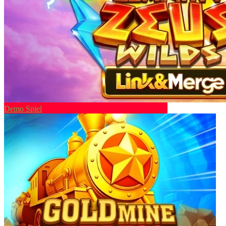
Demo Spiel