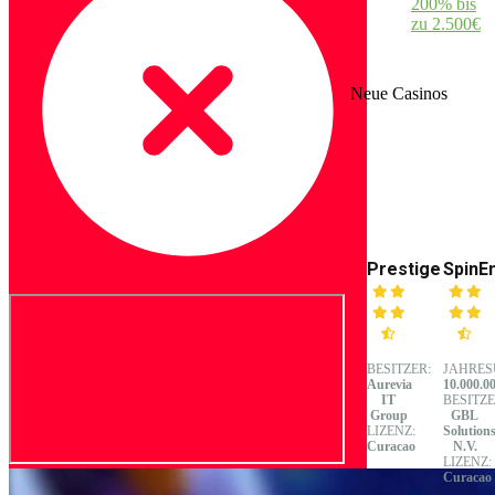
200% bis
zu 2.500€
Neue Casinos
Prestige
SpinE
BESITZER:
JAHRES
Aurevia
10.000.0
IT
BESITZE
Group
GBL
LIZENZ:
Solution
Curacao
N.V.
LIZENZ:
Curacao