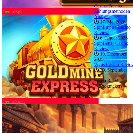
Neueste Nachrichte
Casino Prestige
Zahlungsmethoden
Demo Spiel
Analyse
17. Mai 2026
SpinEmpire Casino
Review
6. Januar 2026
SpinBetter Casino
Review
19. Dezember
2025
Wyns Casino Revie
30. September
2025
Top Rated
Bookmakers
Demo Spiel