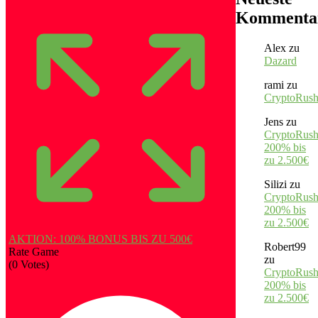
Kommenta
Alex
zu
Dazard
rami
zu
CryptoRus
Jens
zu
CryptoRush
200% bis
zu 2.500€
Silizi
zu
CryptoRush
200% bis
zu 2.500€
AKTION: 100% BONUS BIS ZU 500€
Robert99
Rate Game
zu
(
0
Votes)
CryptoRush
200% bis
zu 2.500€