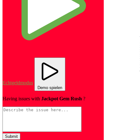
Echtgeldmodus
Demo spielen
Having issues with
Jackpot Gem Rush
?
Submit