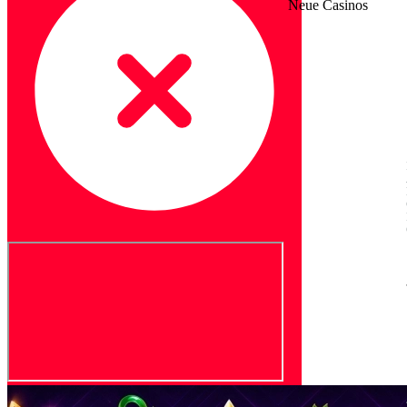
Neue Casinos