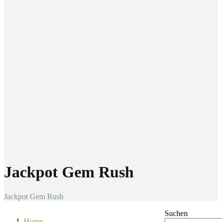
Währungen
EUR
USD
CHF
CAD
BRL
Entwickler
Pragmatic Play
Play’n GO
NetEnt
Nolimit City
Hacksaw
Amatic
BGaming
BigTimeGaming
Gamomat
Slots
Jackpot Gem Rush
Jackpot Gem Rush
Suchen
Home