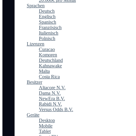
20.000€ pro Monat
Sprachen
Deutsch
Englisch
Spanisch
Französisch
Italienisch
Polnisch
Lizenzen
Curacao
Komoren
Deutschland
Kahnawake
Malta
Costa Rica
Besitzer
Altacore N.V.
Dama N.V.
NewEra B.V.
Rabidi N.V.
Versus Odds B.V.
Geräte
Desktop
Mobile
Tablet