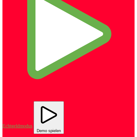
Echtgeldmodus
Demo spielen