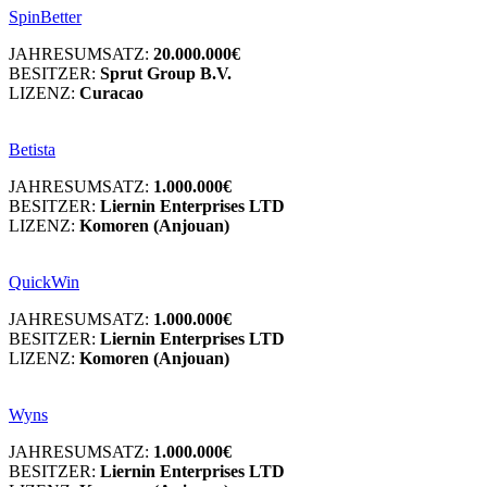
SpinBetter
JAHRESUMSATZ:
20.000.000€
BESITZER:
Sprut Group B.V.
LIZENZ:
Curacao
Betista
JAHRESUMSATZ:
1.000.000€
BESITZER:
Liernin Enterprises LTD
LIZENZ:
Komoren (Anjouan)
QuickWin
JAHRESUMSATZ:
1.000.000€
BESITZER:
Liernin Enterprises LTD
LIZENZ:
Komoren (Anjouan)
Wyns
JAHRESUMSATZ:
1.000.000€
BESITZER:
Liernin Enterprises LTD