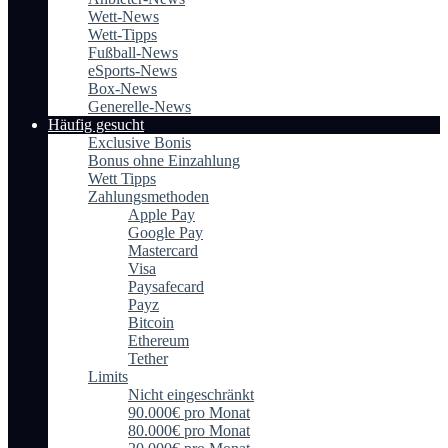
Wett-News
Wett-Tipps
Fußball-News
eSports-News
Box-News
Generelle-News
Häufig gesucht
Exclusive Bonis
Bonus ohne Einzahlung
Wett Tipps
Zahlungsmethoden
Apple Pay
Google Pay
Mastercard
Visa
Paysafecard
Payz
Bitcoin
Ethereum
Tether
Limits
Nicht eingeschränkt
90.000€ pro Monat
80.000€ pro Monat