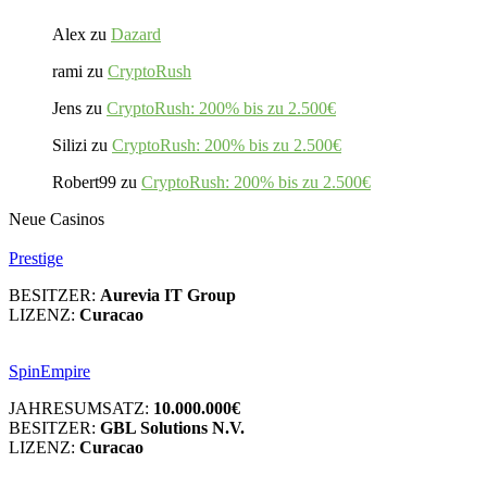
Alex
zu
Dazard
rami
zu
CryptoRush
Jens
zu
CryptoRush: 200% bis zu 2.500€
Silizi
zu
CryptoRush: 200% bis zu 2.500€
Robert99
zu
CryptoRush: 200% bis zu 2.500€
Neue Casinos
Prestige
BESITZER:
Aurevia IT Group
LIZENZ:
Curacao
SpinEmpire
JAHRESUMSATZ:
10.000.000€
BESITZER:
GBL Solutions N.V.
LIZENZ:
Curacao