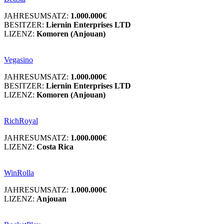
JAHRESUMSATZ:
1.000.000€
BESITZER:
Liernin Enterprises LTD
LIZENZ:
Komoren (Anjouan)
Vegasino
JAHRESUMSATZ:
1.000.000€
BESITZER:
Liernin Enterprises LTD
LIZENZ:
Komoren (Anjouan)
RichRoyal
JAHRESUMSATZ:
1.000.000€
LIZENZ:
Costa Rica
WinRolla
JAHRESUMSATZ:
1.000.000€
LIZENZ:
Anjouan