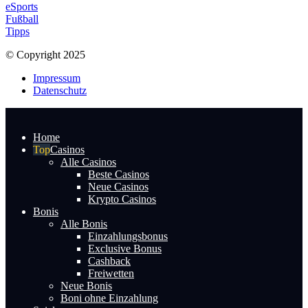
eSports
Fußball
Tipps
© Copyright 2025
Impressum
Datenschutz
Home
Casinos
Alle Casinos
Beste Casinos
Neue Casinos
Krypto Casinos
Bonis
Alle Bonis
Einzahlungsbonus
Exclusive Bonus
Cashback
Freiwetten
Neue Bonis
Boni ohne Einzahlung