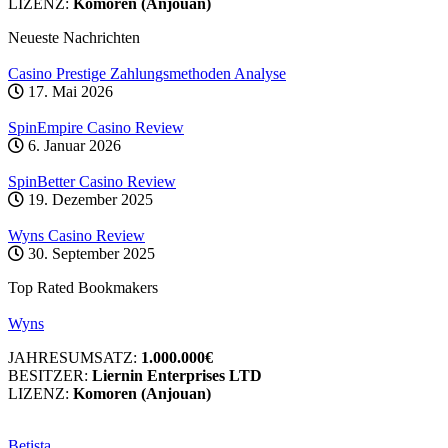
LIZENZ:
Komoren (Anjouan)
Neueste Nachrichten
Casino Prestige Zahlungsmethoden Analyse
17. Mai 2026
SpinEmpire Casino Review
6. Januar 2026
SpinBetter Casino Review
19. Dezember 2025
Wyns Casino Review
30. September 2025
Top Rated Bookmakers
Wyns
JAHRESUMSATZ:
1.000.000€
BESITZER:
Liernin Enterprises LTD
LIZENZ:
Komoren (Anjouan)
Betista