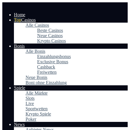
Home
Casinos
Alle Casinos
Beste Casinos
Neue Casinos
Krypto Casinos
Bonis
Alle Bonis
Einzahlungsbonus
Exclusive Bonus
Cashback
Freiwetten
Neue Bonis
Boni ohne Einzahlung
Spiele
Alle Märkte
Slots
Live
Sportwetten
Krypto Spiele
Poker
News
Anbieter-News